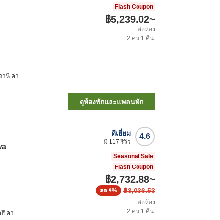
Flash Coupon
฿5,239.02
~
ต่อห้อง
2
คน
1
คืน
ถานี คา
ดูห้องพักและแพลนพัก
ดีเยี่ยม
4.6
มี
117
รีวิว
wa
Seasonal Sale
Flash Coupon
฿2,732.88
~
฿3,036.53
ลด
9%
ต่อห้อง
2
คน
1
คืน
ตสึ คา