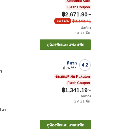
Seasonal Sale
Flash Coupon
฿2,671.90
~
฿3,143.41
ลด
14%
ต่อห้อง
2
คน
1
คืน
ดูห้องพักและแพลนพัก
ดีมาก
4.2
มี
76
รีวิว
n
ข้อเสนอพิเศษ Rakuten
Flash Coupon
฿1,341.19
~
ต่อห้อง
2
คน
1
คืน
ึ คา
ดูห้องพักและแพลนพัก