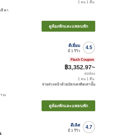
2
คน
1
คืน
ตสึ คา
ดูห้องพักและแพลนพัก
ดีเยี่ยม
4.5
มี
1
รีวิว
Flash Coupon
฿3,352.97
~
ต่อห้อง
2
คน
1
คืน
จ่ายล่วงหน้าด้วยบัตรเครดิตเท่านั้น
ซาวะ
ดูห้องพักและแพลนพัก
ดีเลิศ
4.7
มี
1
รีวิว
a