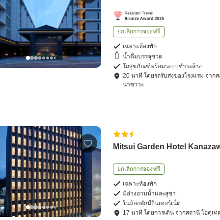
ยกเลิกการจองฟรี
เฉพาะห้องพัก
น้ำดื่มบรรจุขวด
โถสุขภัณฑ์พร้อมระบบชำระล้าง
20
นาที โดย
รถรับส่งของโรงแรม
จาก
ส
นาซาวะ
Mitsui Garden Hotel Kanaza
ยกเลิกการจองฟรี
เฉพาะห้องพัก
มีอ่างอาบน้ำและสุขา
ในห้องพักมีอินเทอร์เน็ต
17
นาที โดย
การเดิน
จาก
สถานี โฮคุเท