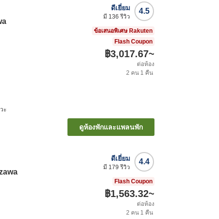
ดีเยี่ยม
4.5
มี
136
รีวิว
wa
ข้อเสนอพิเศษ Rakuten
Flash Coupon
฿3,017.67
~
ต่อห้อง
2
คน
1
คืน
าวะ
ดูห้องพักและแพลนพัก
ดีเยี่ยม
4.4
มี
179
รีวิว
azawa
Flash Coupon
฿1,563.32
~
ต่อห้อง
2
คน
1
คืน