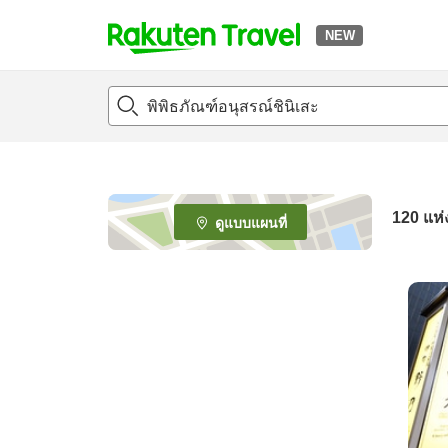
NEW
t
o
p
P
a
g
e
120
แห่
ดูแบบแผนที่
_
s
e
a
r
c
h