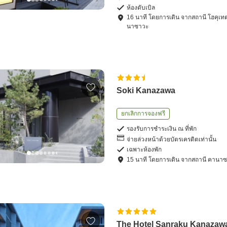
ห้องดับเบิล
16
นาที โดย
การเดิน
จาก
สถานี โฮคุเท
นาซาวะ
Soki Kanazawa
ยกเลิกการจองฟรี
รองรับการชำระเงิน ณ ที่พัก
จ่ายล่วงหน้าด้วยบัตรเครดิตเท่านั้น
เฉพาะห้องพัก
15
นาที โดย
การเดิน
จาก
สถานี คานา
The Hotel Sanraku Kanazaw