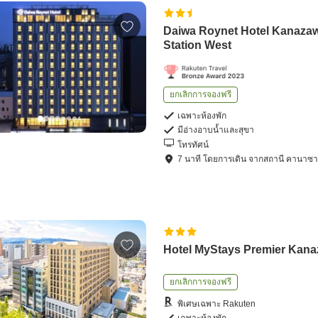
Daiwa Roynet Hotel Kanaza
Station West
ยกเลิกการจองฟรี
เฉพาะห้องพัก
มีอ่างอาบน้ำและสุขา
โทรทัศน์
7
นาที โดย
การเดิน
จาก
สถานี คานาซ
Hotel MyStays Premier Kan
ยกเลิกการจองฟรี
พิเศษเฉพาะ Rakuten