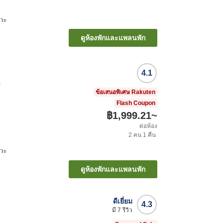
าวะ
ดูห้องพักและแพลนพัก
4.1
e
ข้อเสนอพิเศษ Rakuten
Flash Coupon
฿1,999.21
~
ต่อห้อง
2
คน
1
คืน
าวะ
ดูห้องพักและแพลนพัก
ดีเยี่ยม
4.3
มี
7
รีวิว