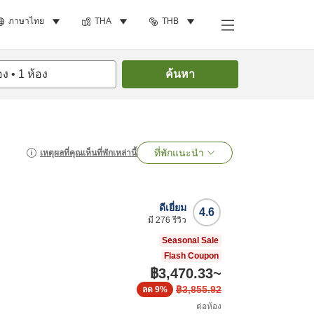
ภาษาไทย
THA
THB
อง
•
1
ห้อง
ค้นหา
ที่พักแนะนำ
เหตุผลที่คุณเห็นที่พักเหล่านี้
ดีเยี่ยม
4.6
มี
276
รีวิว
Seasonal Sale
Flash Coupon
฿3,470.33
~
฿3,855.92
ลด
9%
ต่อห้อง