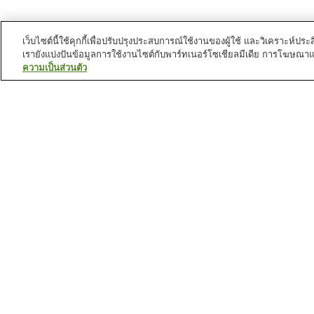
เว็บไซต์นี้ใช้คุกกี้เพื่อปรับปรุงประสบการณ์ใช้งานของผู้ใช้ และวิเคราะห
เรายังแบ่งปันข้อมูลการใช้งานไซต์กับพาร์ทเนอร์โซเชียลมีเดีย การโฆษณา
ความเป็นส่วนตัว
สถานีรถไฟใน
นครคานาซาวะ
สถานี คากัตสึเมะ
สถานี คานาซาวะ
สถานี นานาสึยะ
สถานี นิชิคานาซาวะ
สถานที่น่าสนใจใน
นครคานาซาวะ
ถนนเมืองเก่าชายะ
บ้านซามูไรโนมูระ
พิพิธภัณฑ์อนุสรณ์ชินิเสะ
พิพิธภัณฑ์อนุสรณ์ยอดนัก
ปราชญ์แห่งคานาซาวะ