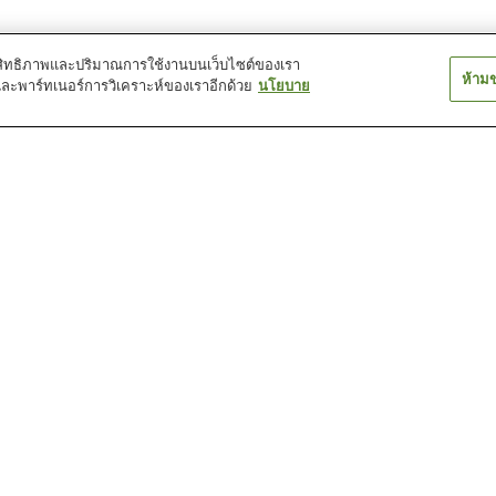
์ประสิทธิภาพและปริมาณการใช้งานบนเว็บไซต์ของเรา
ห้าม
และพาร์ทเนอร์การวิเคราะห์ของเราอีกด้วย
นโยบาย
สถานี คามิโมโรเอะ
สถานี คิตามะ
สถานี ชิจิมะ
สถานี นิชิเซน อิซึมิ
สถานี นุคะจูทาคุ มาเอะ
สถานี มากาเอะ
บ้านพักซามูไร เทระชิมะ คุ
ปราสาทคานาซาวะ
พิพิธภัณฑ์ทองค
รันโดะ
นาซาวะ ยาสึเอะ
พิพิธภัณฑ์อนุสรณ์อิซุมิ
พิพิธภัณฑ์อาชิการุ ชิเรียว
พิพิธภัณฑ์ฮอนด้า
เคียวกะ
คัง