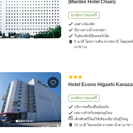
(Manten Hotel Chain)
ยกเลิกการจองฟรี
เฉพาะห้องพัก
มีอ่างอาบน้ำและสุขา
ในห้องพักมีอินเทอร์เน็ต
5
นาที โดย
การเดิน
จาก
สถานี โฮคุเทตส
นาซาวะ
Hotel Econo Higashi Kanaz
ยกเลิกการจองฟรี
บริการเครื่องดื่มต้อนรับ
เหมาะสำหรับหยุดฤดูร้อน
เด็กพักฟรีโดยใช้เตียงเดียวกับผู้ใหญ่
15
นาที โดย
รถบัส
จาก
สถานี คานาซา