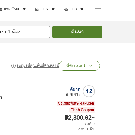
ภาษาไทย
THA
THB
อง
•
1
ห้อง
ค้นหา
ที่พักแนะนำ
เหตุผลที่คุณเห็นที่พักเหล่านี้
ดีมาก
4.2
มี
76
รีวิว
n
ข้อเสนอพิเศษ Rakuten
Flash Coupon
฿2,800.62
~
ต่อห้อง
2
คน
1
คืน