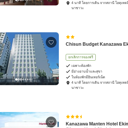
4
นาที โดย
การเดิน
จาก
สถานี โฮคุเทตส
นาซาวะ
Chisun Budget Kanazawa E
ยกเลิกการจองฟรี
เฉพาะห้องพัก
มีอ่างอาบน้ำและสุขา
ในห้องพักมีอินเทอร์เน็ต
4
นาที โดย
การเดิน
จาก
สถานี โฮคุเทตส
นาซาวะ
Kanazawa Manten Hotel Eki