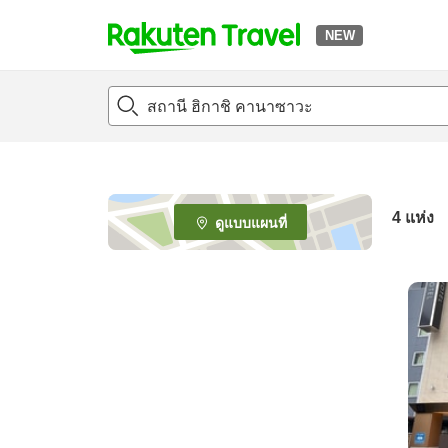
NEW
t
o
p
P
a
g
e
4
แห่ง
ดูแบบแผนที่
_
s
e
a
r
c
h