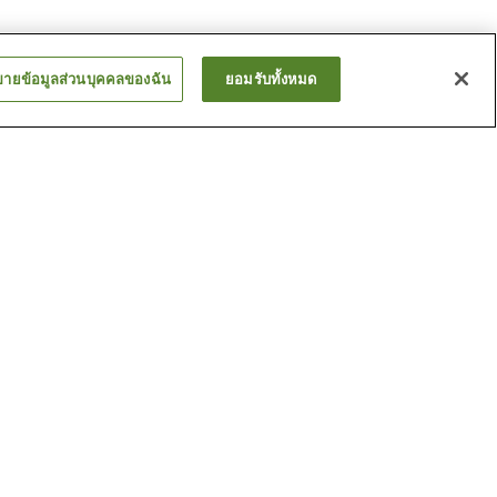
ขายข้อมูลส่วนบุคคลของฉัน
ยอมรับทั้งหมด
สถานี ชินนิชิคานาซาวะ
สถานี มิตสึกุจิ
ดูเพิ่ม
ำเปลวคา
พิพิธภัณฑ์ศิลปะร่วมสมัย
ศตวรรษที่ 21
พิพิธภัณฑ์เขตการปกครองอิ
ชิคาวะ
ดูเพิ่ม