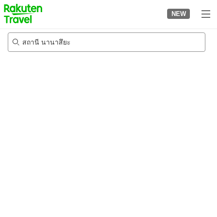
to
NEW
top
page
สถานี นานาสึยะ
23/8/2026
-
24/8/2026
2
คนต่อห้อง
•
1
ห้อง