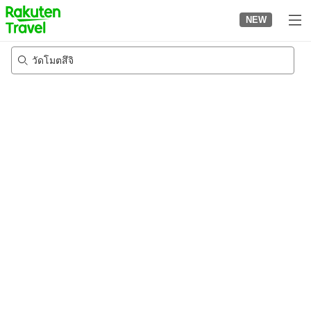
to
NEW
top
page
วัดโมตสึจิ
20/8/2026
-
21/8/2026
2
คนต่อห้อง
•
1
ห้อง