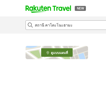
NEW
t
o
p
P
a
g
e
ดูแบบแผนที่
_
s
e
a
r
c
h