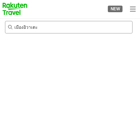
to
NEW
top
page
เมืองอิวาเตะ
21/8/2026
-
22/8/2026
2
คนต่อห้อง
•
1
ห้อง