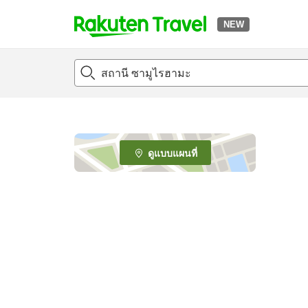
NEW
t
o
p
P
a
g
e
ดูแบบแผนที่
_
s
e
a
r
c
h