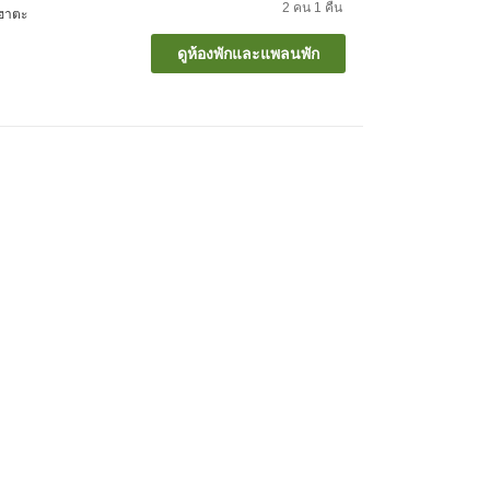
2
คน
1
คืน
ฮาตะ
ดูห้องพักและแพลนพัก