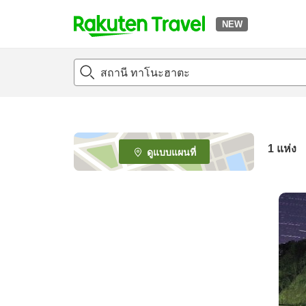
NEW
t
o
p
P
a
g
e
1 แห่ง
ดูแบบแผนที่
_
s
e
a
r
c
h