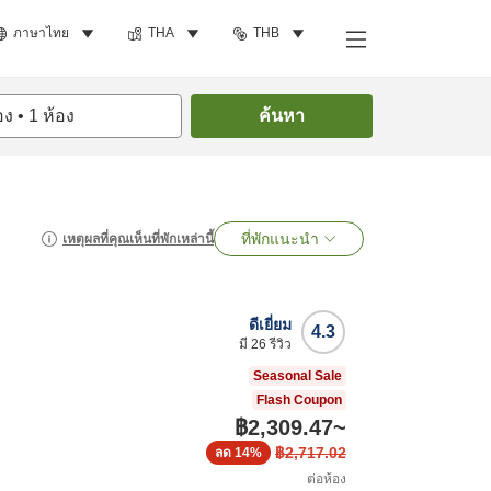
ภาษาไทย
THA
THB
อง
•
1
ห้อง
ค้นหา
ที่พักแนะนำ
เหตุผลที่คุณเห็นที่พักเหล่านี้
ดีเยี่ยม
4.3
มี
26
รีวิว
Seasonal Sale
Flash Coupon
฿2,309.47
~
฿2,717.02
ลด
14%
ต่อห้อง