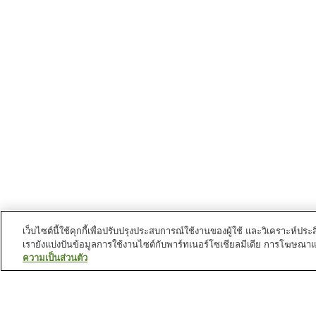
เว็บไซต์นี้ใช้คุกกี้เพื่อปรับปรุงประสบการณ์ใช้งานของผู้ใช้ และวิเคราะห
เรายังแบ่งปันข้อมูลการใช้งานไซต์กับพาร์ทเนอร์โซเชียลมีเดีย การโฆษณา
ความเป็นส่วนตัว
สถานีรถไฟใน
หมู่บ้านทาโนฮาตะ
สถานี ชิมาโนะโคชิ
สถานี ทาโนะฮาตะ