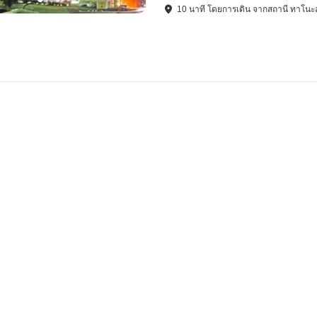
10
นาที โดย
การเดิน
จาก
สถานี ทาโนะ