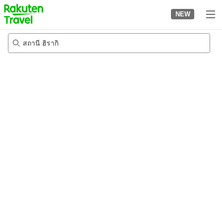
to
NEW
top
page
สถานี ฮิรากิ
20/8/2026
-
21/8/2026
2
คนต่อห้อง
•
1
ห้อง