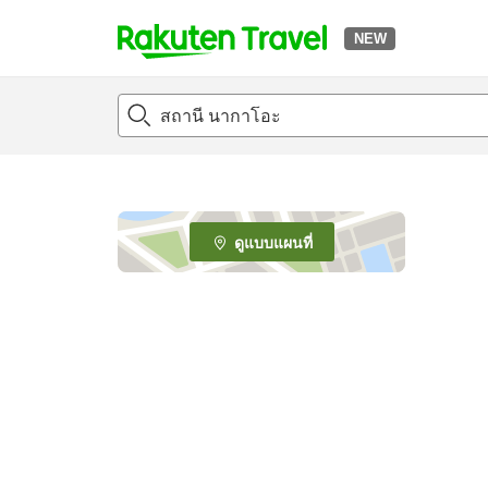
NEW
t
o
p
P
a
g
e
ดูแบบแผนที่
_
s
e
a
r
c
h