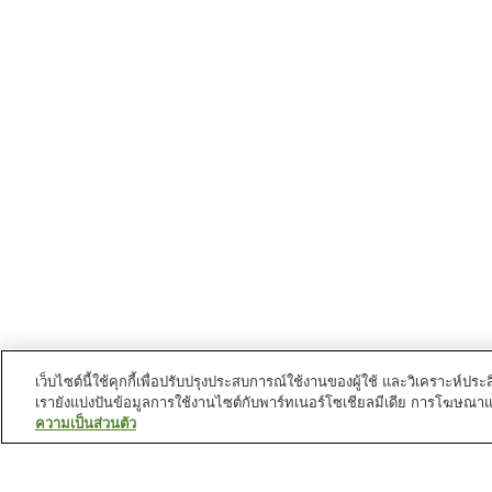
เว็บไซต์นี้ใช้คุกกี้เพื่อปรับปรุงประสบการณ์ใช้งานของผู้ใช้ และวิเคราะห
เรายังแบ่งปันข้อมูลการใช้งานไซต์กับพาร์ทเนอร์โซเชียลมีเดีย การโฆษณา
ความเป็นส่วนตัว
สถานีรถไฟใน
นครซานุกิ
สถานี คันซากิ
สถานี ชิโดะ