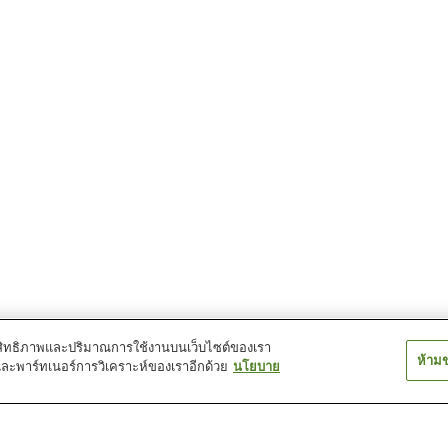
์ประสิทธิภาพและปริมาณการใช้งานบนเว็บไซต์ของเรา
ห้าม
และพาร์ทเนอร์การวิเคราะห์ของเราอีกด้วย
นโยบาย
สถานี ซานุกิ สึดะ
สถานี ซึรุวะ
สถานี นากาโอะ