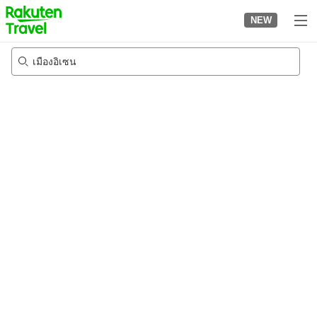
to
NEW
top
page
เมืองอิเซน
20/8/2026
-
21/8/2026
2
คนต่อห้อง
•
1
ห้อง