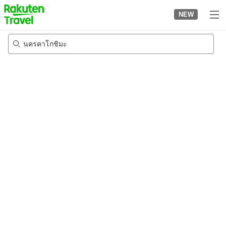
to
NEW
top
page
นครคาโกชิมะ
22/8/2026
-
23/8/2026
2
คนต่อห้อง
•
1
ห้อง