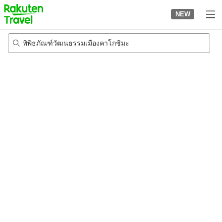
to
NEW
top
page
พิพิธภัณฑ์วัฒนธรรมเมืองคาโกชิมะ
22/8/2026
-
23/8/2026
2
คนต่อห้อง
•
1
ห้อง