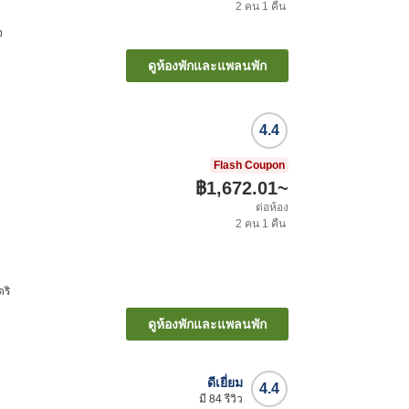
2
คน
1
คืน
จ
ดูห้องพักและแพลนพัก
4.4
Flash Coupon
฿1,672.01
~
ต่อห้อง
2
คน
1
คืน
ดริ
ดูห้องพักและแพลนพัก
ดีเยี่ยม
4.4
มี
84
รีวิว