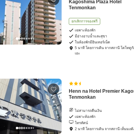
Kagoshima Plaza Hotel
Tenmonkan
ยกเลิกการจองฟรี
เฉพาะห้องพัก
มีอ่างอาบน้ำและสุขา
ในห้องพักมีอินเทอร์เน็ต
5
นาที โดย
การเดิน
จาก
สถานี โคโทตูก
เอะ
Henn na Hotel Premier Kag
Tenmonkan
ไม่สามารถคืนเงิน
เฉพาะห้องพัก
โทรทัศน์
2
นาที โดย
การเดิน
จาก
สถานี เท็มมงคั