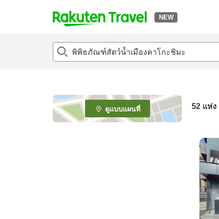
NEW
t
o
p
P
a
g
e
52
แห่ง
ดูแบบแผนที่
_
s
e
a
r
c
h