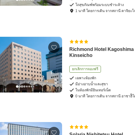
โถสุขภัณฑ์พร้อมระบบชำระล้าง
1
นาที โดย
การเดิน
จาก
สถานี คาจิยะโ
Richmond Hotel Kagoshima
Kinseicho
ยกเลิกการจองฟรี
เฉพาะห้องพัก
มีอ่างอาบน้ำและสุขา
ในห้องพักมีอินเทอร์เน็ต
0
นาที โดย
การเดิน
จาก
สถานี อาซาฮิิโ
Solaria Nishitetsu Hotel