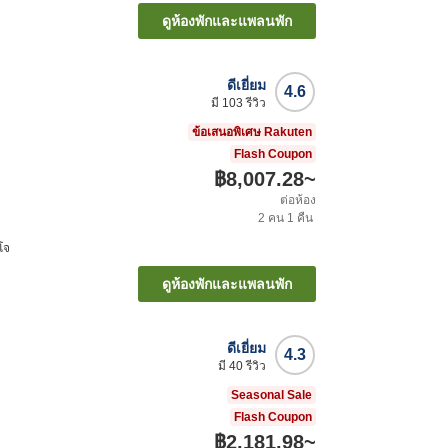
ดูห้องพักและแพลนพัก
ดีเยี่ยม
4.6
มี
103
รีวิว
ข้อเสนอพิเศษ Rakuten
Flash Coupon
฿8,007.28
~
ต่อห้อง
2
คน
1
คืน
โจ
ดูห้องพักและแพลนพัก
ดีเยี่ยม
4.3
มี
40
รีวิว
Seasonal Sale
Flash Coupon
฿2,181.98
~