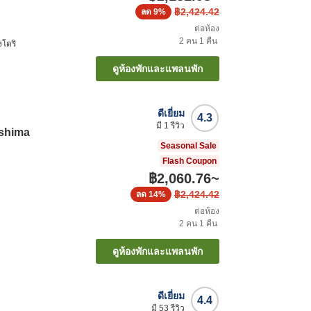
฿2,424.42
ลด
9%
ต่อห้อง
2
คน
1
คืน
งโดริ
ดูห้องพักและแพลนพัก
ดีเยี่ยม
4.3
มี
1
รีวิว
oshima
Seasonal Sale
Flash Coupon
฿2,060.76
~
฿2,424.42
ลด
14%
ต่อห้อง
2
คน
1
คืน
ดูห้องพักและแพลนพัก
ดีเยี่ยม
4.4
มี
53
รีวิว