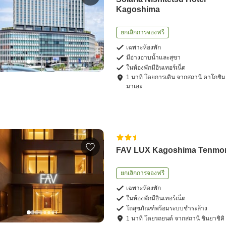
Kagoshima
ยกเลิกการจองฟรี
เฉพาะห้องพัก
มีอ่างอาบน้ำและสุขา
ในห้องพักมีอินเทอร์เน็ต
1
นาที โดย
การเดิน
จาก
สถานี คาโกชิมะ
มาเอะ
FAV LUX Kagoshima Tenmo
ยกเลิกการจองฟรี
เฉพาะห้องพัก
ในห้องพักมีอินเทอร์เน็ต
โถสุขภัณฑ์พร้อมระบบชำระล้าง
1
นาที โดย
รถยนต์
จาก
สถานี ชินยาชิคิ