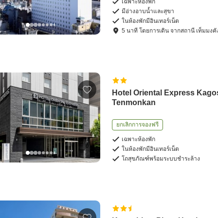
เฉพาะห้องพัก
มีอ่างอาบน้ำและสุขา
ในห้องพักมีอินเทอร์เน็ต
5
นาที โดย
การเดิน
จาก
สถานี เท็มมงคั
Hotel Oriental Express Kag
Tenmonkan
ยกเลิกการจองฟรี
เฉพาะห้องพัก
ในห้องพักมีอินเทอร์เน็ต
โถสุขภัณฑ์พร้อมระบบชำระล้าง