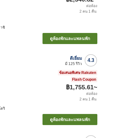
ต่อห้อง
2
คน
1
คืน
าชิ
ดูห้องพักและแพลนพัก
ดีเยี่ยม
4.3
มี
125
รีวิว
ข้อเสนอพิเศษ Rakuten
Flash Coupon
฿1,755.61
~
ต่อห้อง
2
คน
1
คืน
ดริ
ดูห้องพักและแพลนพัก