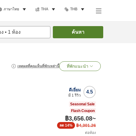
ภาษาไทย
THA
THB
อง
•
1
ห้อง
ค้นหา
ที่พักแนะนำ
เหตุผลที่คุณเห็นที่พักเหล่านี้
ดีเยี่ยม
4.5
มี
1
รีวิว
Seasonal Sale
Flash Coupon
฿3,656.08
~
฿4,301.26
ลด
14%
ต่อห้อง