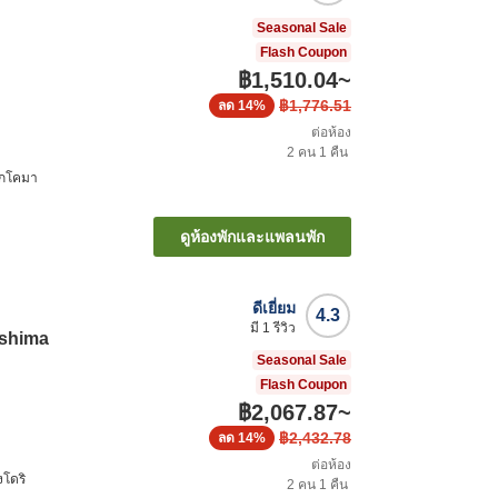
Seasonal Sale
Flash Coupon
฿1,510.04
~
฿1,776.51
ลด
14%
ต่อห้อง
2
คน
1
คืน
ักโคมา
ดูห้องพักและแพลนพัก
ดีเยี่ยม
4.3
มี
1
รีวิว
oshima
Seasonal Sale
Flash Coupon
฿2,067.87
~
฿2,432.78
ลด
14%
ต่อห้อง
งโดริ
2
คน
1
คืน