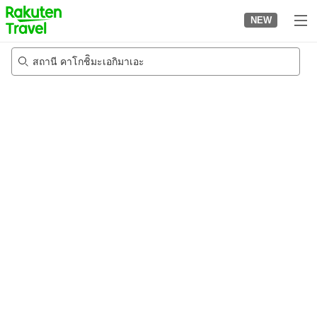
to
NEW
top
page
สถานี คาโกชิิมะเอกิมาเอะ
20/8/2026
-
21/8/2026
2
คนต่อห้อง
•
1
ห้อง