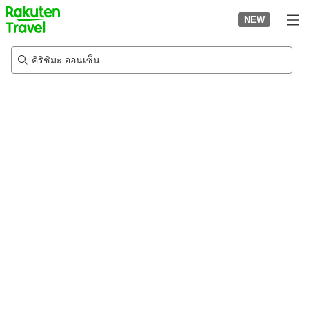
to
NEW
top
page
คิริชิมะ ออนเซ็น
21/8/2026
-
22/8/2026
2
คนต่อห้อง
•
1
ห้อง