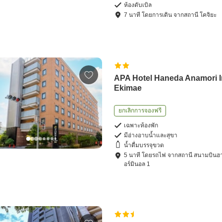
ห้องดับเบิล
7
นาที โดย
การเดิน
จาก
สถานี โคจิยะ
APA Hotel Haneda Anamori I
Ekimae
ยกเลิกการจองฟรี
เฉพาะห้องพัก
มีอ่างอาบน้ำและสุขา
น้ำดื่มบรรจุขวด
5
นาที โดย
รถไฟ
จาก
สถานี สนามบินฮ
อร์มินอล 1