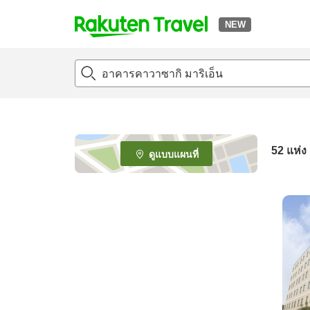
NEW
t
o
p
P
a
g
e
52
แห่ง
ดูแบบแผนที่
_
s
e
a
r
c
h