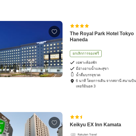
The Royal Park Hotel Tokyo
Haneda
ยกเลิกการจองฟรี
เฉพาะห้องพัก
มีอ่างอาบน้ำและสุขา
น้ำดื่มบรรจุขวด
6
นาที โดย
การเดิน
จาก
สถานี สนามบิ
เทอร์มินอล 3
Keikyu EX Inn Kamata