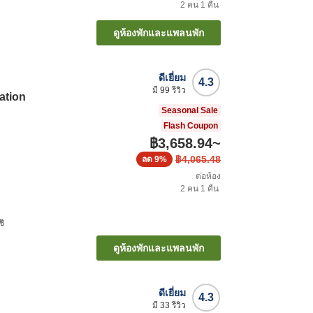
2
คน
1
คืน
ดูห้องพักและแพลนพัก
ดีเยี่ยม
4.3
มี
99
รีวิว
ation
Seasonal Sale
Flash Coupon
฿3,658.94
~
฿4,065.48
ลด
9%
ต่อห้อง
2
คน
1
คืน
ชิ
ดูห้องพักและแพลนพัก
ดีเยี่ยม
4.3
มี
33
รีวิว