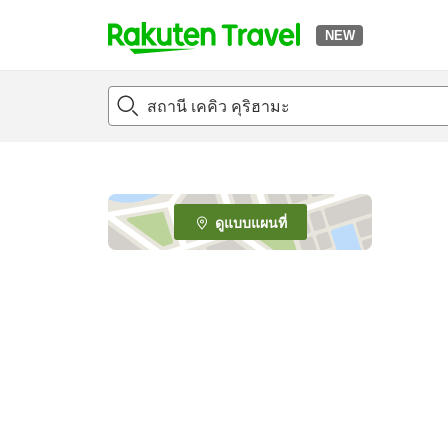
NEW
t
o
p
P
a
g
e
ดูแบบแผนที่
_
s
e
a
r
c
h