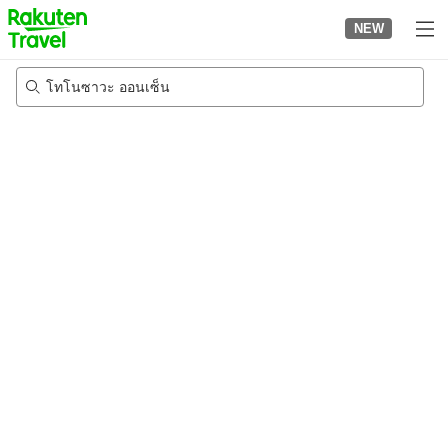
to
NEW
top
page
โทโนซาวะ ออนเซ็น
22/8/2026
-
23/8/2026
2
คนต่อห้อง
•
1
ห้อง