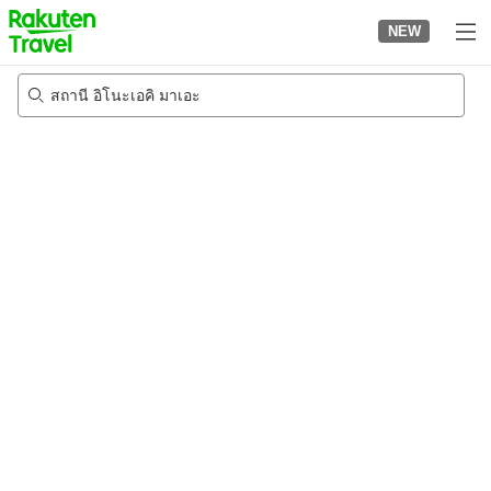
to
NEW
top
page
สถานี อิโนะเอคิ มาเอะ
20/8/2026
-
21/8/2026
2
คนต่อห้อง
•
1
ห้อง