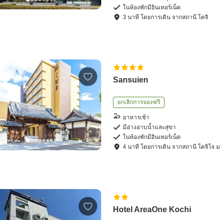
ในห้องพักมีอินเทอร์เน็ต
3
นาที โดย
การเดิน
จาก
สถานี โคจิ
Sansuien
ยกเลิกการจองฟรี
อาหารเช้า
มีอ่างอาบน้ำและสุขา
ในห้องพักมีอินเทอร์เน็ต
4
นาที โดย
การเดิน
จาก
สถานี โคจิโจ 
Hotel AreaOne Kochi