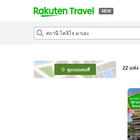
NEW
t
o
p
P
a
g
e
22
แห่ง
ดูแบบแผนที่
_
s
e
a
r
c
h