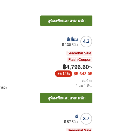
ดูห้องพักและแพลนพัก
ดีเยี่ยม
4.3
มี
130
รีวิว
Seasonal Sale
Flash Coupon
฿4,796.60
~
฿5,643.05
ลด
14%
ต่อห้อง
2
คน
1
คืน
มาเอะ
ดูห้องพักและแพลนพัก
ดี
3.7
มี
57
รีวิว
Seasonal Sale