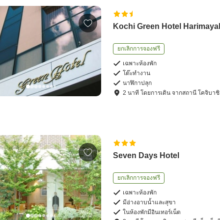
Kochi Green Hotel Harimaya
ยกเลิกการจองฟรี
เฉพาะห้องพัก
โต๊ะทำงาน
นาฬิกาปลุก
2
นาที โดย
การเดิน
จาก
สถานี โคจิบาชิ
Seven Days Hotel
ยกเลิกการจองฟรี
เฉพาะห้องพัก
มีอ่างอาบน้ำและสุขา
ในห้องพักมีอินเทอร์เน็ต