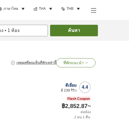
ภาษาไทย
THA
THB
อง
•
1
ห้อง
ค้นหา
ที่พักแนะนำ
เหตุผลที่คุณเห็นที่พักเหล่านี้
ดีเยี่ยม
4.4
มี
239
รีวิว
Flash Coupon
฿2,852.87
~
ต่อห้อง
2
คน
1
คืน