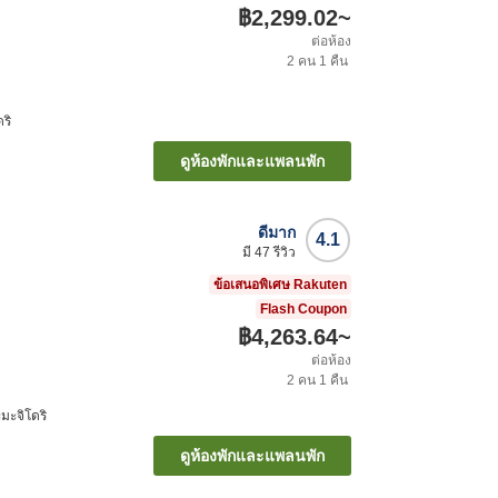
฿2,299.02
~
ต่อห้อง
2
คน
1
คืน
ริ
ดูห้องพักและแพลนพัก
ดีมาก
4.1
มี
47
รีวิว
ข้อเสนอพิเศษ Rakuten
Flash Coupon
฿4,263.64
~
ต่อห้อง
2
คน
1
คืน
ะมะจิโดริ
ดูห้องพักและแพลนพัก