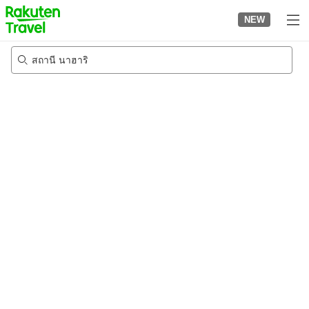
to
NEW
top
page
สถานี นาฮาริ
21/8/2026
-
22/8/2026
2
คนต่อห้อง
•
1
ห้อง