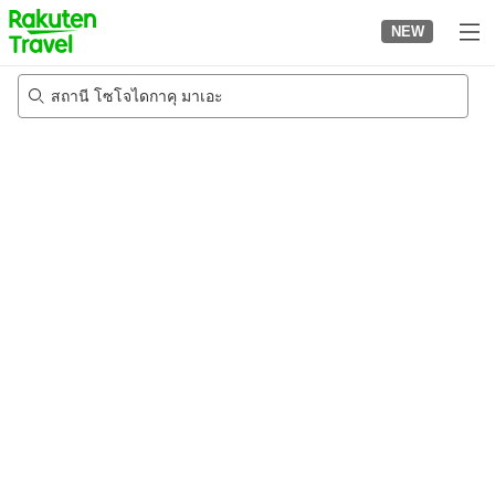
to
NEW
top
page
สถานี โซโจไดกาคุ มาเอะ
21/8/2026
-
22/8/2026
2
คนต่อห้อง
•
1
ห้อง