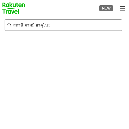
to
NEW
top
page
สถานี คามมิ ยาคุโนะ
22/8/2026
-
23/8/2026
2
คนต่อห้อง
•
1
ห้อง