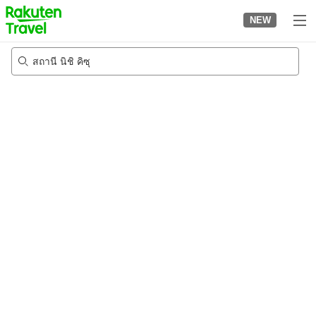
to
NEW
top
page
สถานี นิชิ คิซุ
24/8/2026
-
25/8/2026
2
คนต่อห้อง
•
1
ห้อง