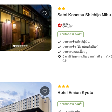
Satoi Kosetsu Shichijo Mibu
ยกเลิกการจองฟรี
อาหารเช้าสไตล์ญี่ปุ่น
อาหารเช้า (ห้องพักหรืออื่นๆ)
อาหารปลอดเนื้อหมู
5
นาที โดย
การเดิน
จาก
สถานี อุเมะโคจ
นิชิ
Hotel Emion Kyoto
ยกเลิกการจองฟรี
เฉพาะห้องพัก