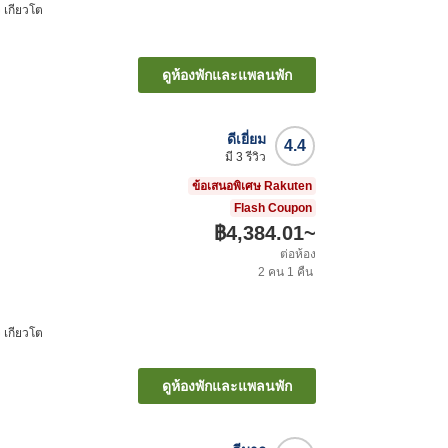
ิ เกียวโต
ดูห้องพักและแพลนพัก
ดีเยี่ยม
4.4
มี
3
รีวิว
ข้อเสนอพิเศษ Rakuten
Flash Coupon
฿4,384.01
~
ต่อห้อง
2
คน
1
คืน
ิ เกียวโต
ดูห้องพักและแพลนพัก