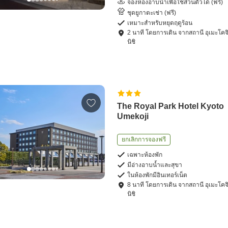
จองห้องอาบน้ำเพื่อใช้ส่วนตัวได้ (ฟรี)
ชุดยูกาตะเช่า (ฟรี)
เหมาะสำหรับหยุดฤดูร้อน
2
นาที โดย
การเดิน
จาก
สถานี อุเมะโคจ
นิชิ
The Royal Park Hotel Kyoto
Umekoji
ยกเลิกการจองฟรี
เฉพาะห้องพัก
มีอ่างอาบน้ำและสุขา
ในห้องพักมีอินเทอร์เน็ต
8
นาที โดย
การเดิน
จาก
สถานี อุเมะโคจ
นิชิ