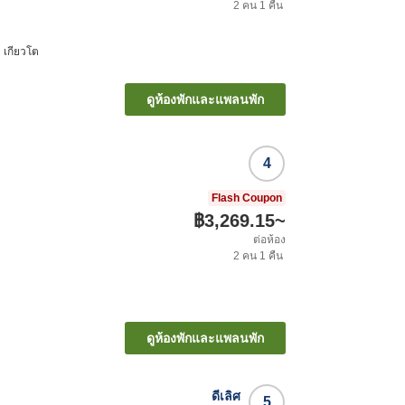
2
คน
1
คืน
ิ เกียวโต
ดูห้องพักและแพลนพัก
4
Flash Coupon
฿3,269.15
~
ต่อห้อง
2
คน
1
คืน
ดูห้องพักและแพลนพัก
ดีเลิศ
5