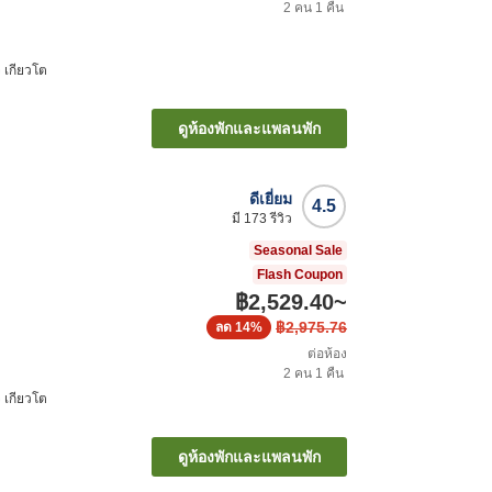
2
คน
1
คืน
ิ เกียวโต
ดูห้องพักและแพลนพัก
ดีเยี่ยม
4.5
มี
173
รีวิว
Seasonal Sale
Flash Coupon
฿2,529.40
~
฿2,975.76
ลด
14%
ต่อห้อง
2
คน
1
คืน
ิ เกียวโต
ดูห้องพักและแพลนพัก