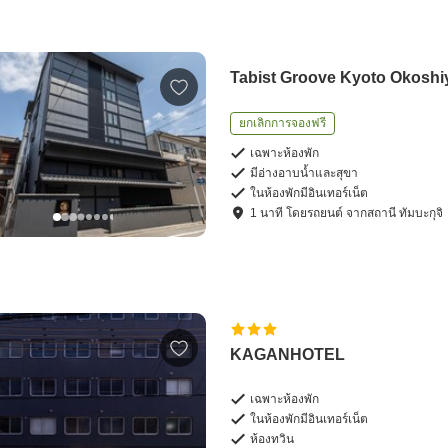
Tabist Groove Kyoto Okoshi
ยกเลิกการจองฟรี
เฉพาะห้องพัก
มีอ่างอาบน้ำและสุขา
ในห้องพักมีอินเทอร์เน็ต
1
นาที โดย
รถยนต์
จาก
สถานี ทัมบะกุจิ
KAGANHOTEL
เฉพาะห้องพัก
ในห้องพักมีอินเทอร์เน็ต
ห้องทวิน