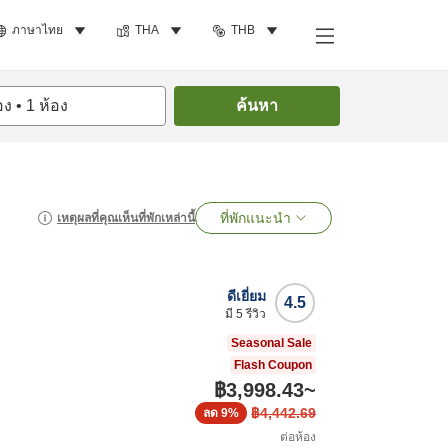
ภาษาไทย
THA
THB
อง
•
1
ห้อง
ค้นหา
ที่พักแนะนำ
เหตุผลที่คุณเห็นที่พักเหล่านี้
ดีเยี่ยม
4.5
มี
5
รีวิว
Seasonal Sale
Flash Coupon
฿3,998.43
~
฿4,442.69
ลด
9%
ต่อห้อง