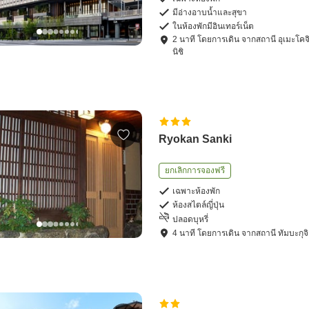
มีอ่างอาบน้ำและสุขา
ในห้องพักมีอินเทอร์เน็ต
2
นาที โดย
การเดิน
จาก
สถานี อุเมะโคจ
นิชิ
Ryokan Sanki
ยกเลิกการจองฟรี
เฉพาะห้องพัก
ห้องสไตล์ญี่ปุ่น
ปลอดบุหรี่
4
นาที โดย
การเดิน
จาก
สถานี ทัมบะกุจิ