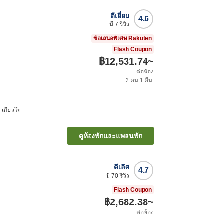
ดีเยี่ยม
4.6
มี
7
รีวิว
ข้อเสนอพิเศษ Rakuten
Flash Coupon
฿12,531.74
~
ต่อห้อง
2
คน
1
คืน
ิ เกียวโต
ดูห้องพักและแพลนพัก
ดีเลิศ
4.7
มี
70
รีวิว
Flash Coupon
฿2,682.38
~
ต่อห้อง