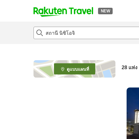
NEW
t
o
p
P
a
g
e
28
แห่ง
ดูแบบแผนที่
_
s
e
a
r
c
h