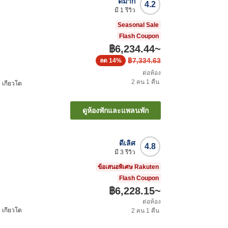
ดีมาก
4.2
มี
1
รีวิว
Seasonal Sale
Flash Coupon
฿6,234.44
~
฿7,334.63
ลด
14%
ต่อห้อง
2
คน
1
คืน
ิ เกียวโต
ดูห้องพักและแพลนพัก
ดีเลิศ
4.8
มี
3
รีวิว
ข้อเสนอพิเศษ Rakuten
Flash Coupon
฿6,228.15
~
ต่อห้อง
ิ เกียวโต
2
คน
1
คืน