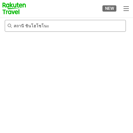
to
NEW
top
page
สถานี ชินโฮโซโนะ
20/8/2026
-
21/8/2026
2
คนต่อห้อง
•
1
ห้อง