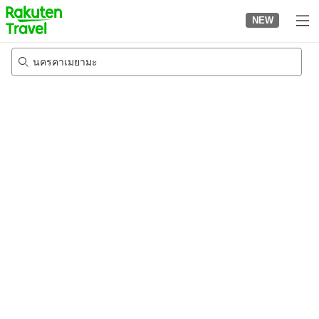
to
NEW
top
page
นครคาเมยามะ
22/8/2026
-
23/8/2026
2
คนต่อห้อง
•
1
ห้อง