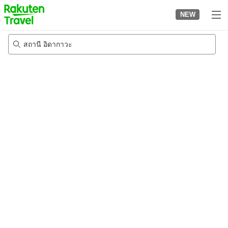
to
NEW
top
page
สถานี อิดากาวะ
21/8/2026
-
22/8/2026
2
คนต่อห้อง
•
1
ห้อง