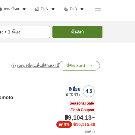
ภาษาไทย
THA
THB
อง
•
1
ห้อง
ค้นหา
ที่พักแนะนำ
เหตุผลที่คุณเห็นที่พักเหล่านี้
ดีเยี่ยม
4.5
มี
70
รีวิว
omoto
Seasonal Sale
Flash Coupon
฿9,104.13
~
฿10,115.69
ลด
9%
ต่อห้อง