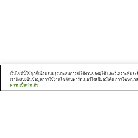
เว็บไซต์นี้ใช้คุกกี้เพื่อปรับปรุงประสบการณ์ใช้งานของผู้ใช้ และวิเคราะห
เรายังแบ่งปันข้อมูลการใช้งานไซต์กับพาร์ทเนอร์โซเชียลมีเดีย การโฆษณา
ความเป็นส่วนตัว
สถานีรถไฟใน
เมืองโคโมโนะ
สถานี นากาโคโมโนะ
สถานี ยุโนะยามะออนเซ็น
สถานที่น่าสนใจใน
เมืองโคโมโนะ
กระเช้าลอยฟ้าโกซาอิโช
โกซาอิโชะ ดาเกะ