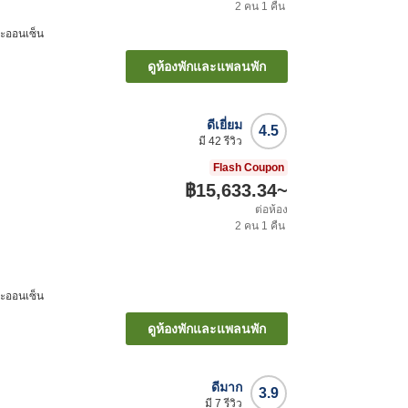
2
คน
1
คืน
มะออนเซ็น
ดูห้องพักและแพลนพัก
ดีเยี่ยม
4.5
มี
42
รีวิว
Flash Coupon
฿15,633.34
~
ต่อห้อง
2
คน
1
คืน
มะออนเซ็น
ดูห้องพักและแพลนพัก
ดีมาก
3.9
มี
7
รีวิว