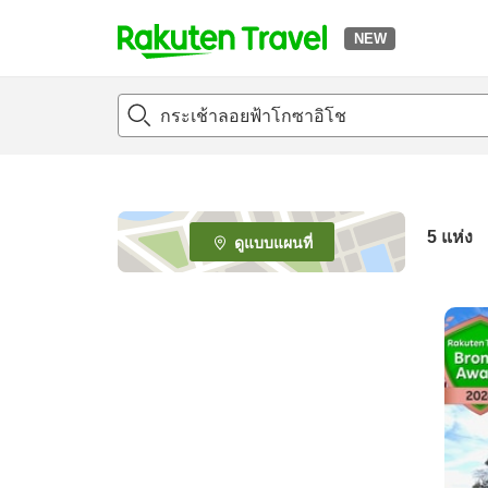
NEW
t
o
p
P
a
g
e
5
แห่ง
ดูแบบแผนที่
_
s
e
a
r
c
h