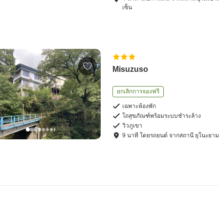
เซ็น
Misuzuso
ยกเลิกการจองฟรี
เฉพาะห้องพัก
โถสุขภัณฑ์พร้อมระบบชำระล้าง
วิวภูเขา
9
นาที โดย
รถยนต์
จาก
สถานี ยุโนะยา