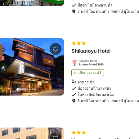
มีสุขา ไม่มีอ่างอาบน้ำ
7
นาที โดย
รถยนต์
จาก
สถานี ยุโนะยา
Shikanoyu Hotel
ยกเลิกการจองฟรี
อาหารเช้า
มีอ่างอาบน้ำและสุขา
ในห้องพักมีอินเทอร์เน็ต
6
นาที โดย
รถยนต์
จาก
สถานี ยุโนะยา