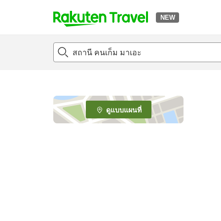
NEW
t
o
p
P
a
g
e
ดูแบบแผนที่
_
s
e
a
r
c
h