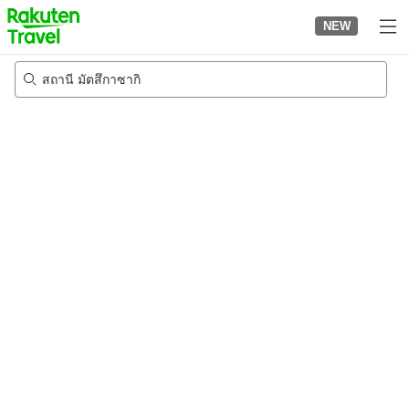
to
NEW
top
page
สถานี มัตสึกาซากิ
20/8/2026
-
21/8/2026
2
คนต่อห้อง
•
1
ห้อง