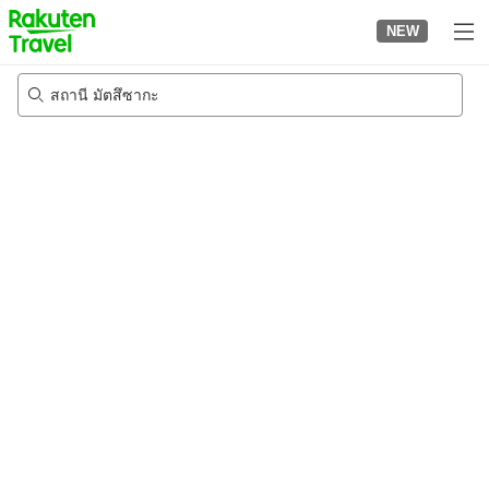
to
NEW
top
page
สถานี มัตสึซากะ
22/8/2026
-
23/8/2026
2
คนต่อห้อง
•
1
ห้อง