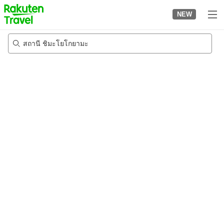
to
NEW
top
page
สถานี ชิมะโยโกยามะ
21/8/2026
-
22/8/2026
2
คนต่อห้อง
•
1
ห้อง