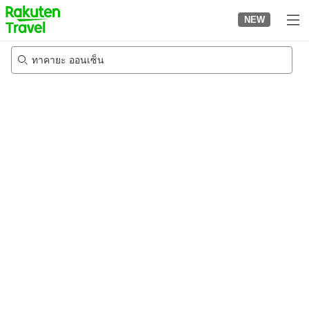
to
NEW
top
page
ทาคายะ ออนเซ็น
21/8/2026
-
22/8/2026
2
คนต่อห้อง
•
1
ห้อง