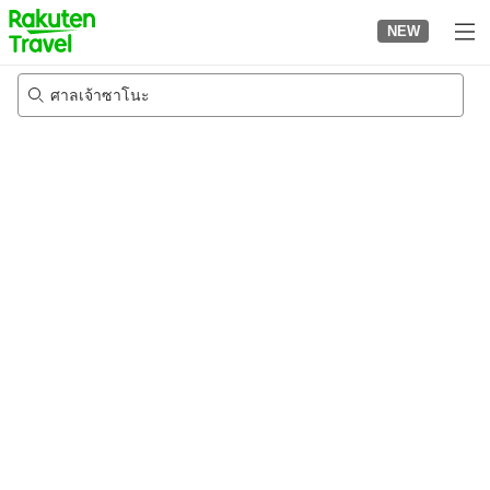
to
NEW
top
page
ศาลเจ้าซาโนะ
20/8/2026
-
21/8/2026
2
คนต่อห้อง
•
1
ห้อง