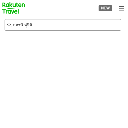
to
NEW
top
page
สถานี ฟูจิมิ
22/8/2026
-
23/8/2026
2
คนต่อห้อง
•
1
ห้อง