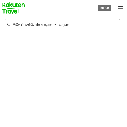
to
NEW
top
page
พิพิธภัณฑ์ศิลปะฮาคุบะ ซาเอกุสะ
21/8/2026
-
22/8/2026
2
คนต่อห้อง
•
1
ห้อง