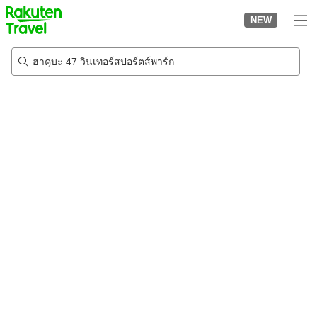
to
NEW
top
page
ฮาคุบะ 47 วินเทอร์สปอร์ตส์พาร์ก
21/8/2026
-
22/8/2026
2
คนต่อห้อง
•
1
ห้อง