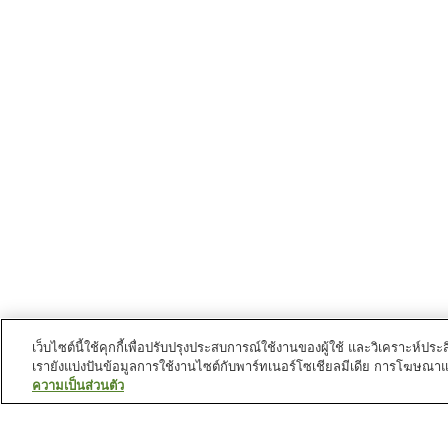
เว็บไซต์นี้ใช้คุกกี้เพื่อปรับปรุงประสบการณ์ใช้งานของผู้ใช้ และวิเคราะห
เรายังแบ่งปันข้อมูลการใช้งานไซต์กับพาร์ทเนอร์โซเชียลมีเดีย การโฆษณา
ความเป็นส่วนตัว
สถานีรถไฟใน
นครอินะ
สถานี ชิโมจิมะ (JR อีดะ
สถานี ซาวันโดะ