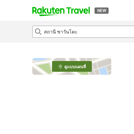
NEW
t
o
p
P
a
g
e
ดูแบบแผนที่
_
s
e
a
r
c
h