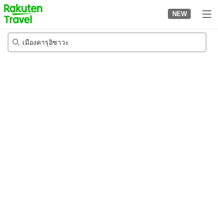
to
NEW
top
page
เมืองคารุอิซาวะ
21/8/2026
-
22/8/2026
2
คนต่อห้อง
•
1
ห้อง