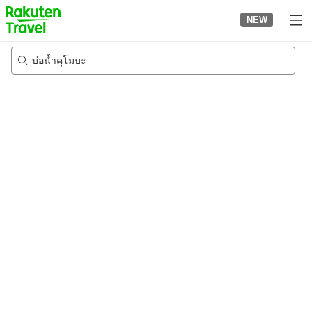
to
NEW
top
page
บ่อน้ำคุโมบะ
23/8/2026
-
24/8/2026
2
คนต่อห้อง
•
1
ห้อง