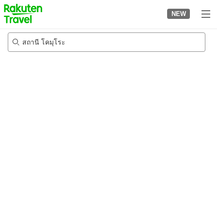
to
NEW
top
page
สถานี โคมุโระ
23/8/2026
-
24/8/2026
2
คนต่อห้อง
•
1
ห้อง