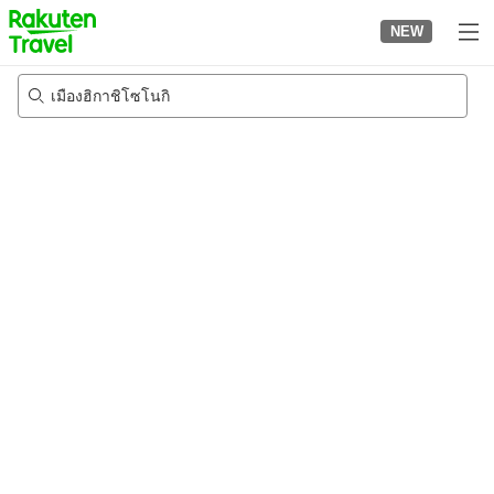
to
NEW
top
page
เมืองฮิกาชิโซโนกิ
20/8/2026
-
21/8/2026
2
คนต่อห้อง
•
1
ห้อง