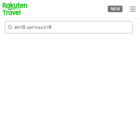
to
NEW
top
page
สถานี เมกาเนะบาชิ
21/8/2026
-
22/8/2026
2
คนต่อห้อง
•
1
ห้อง