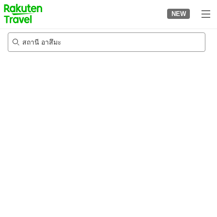
to
NEW
top
page
สถานี อาสึมะ
23/8/2026
-
24/8/2026
2
คนต่อห้อง
•
1
ห้อง