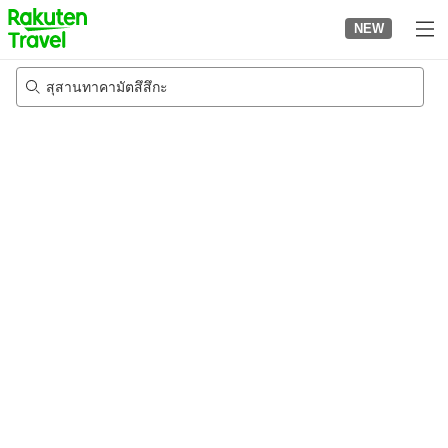
to
NEW
top
page
สุสานทาคามัตสึสึกะ
20/8/2026
-
21/8/2026
2
คนต่อห้อง
•
1
ห้อง