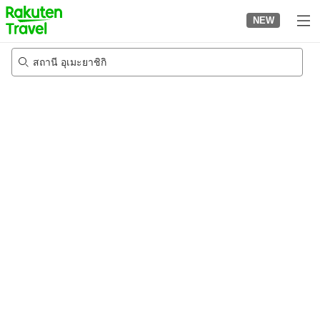
to
NEW
top
page
สถานี อุเมะยาชิกิ
23/8/2026
-
24/8/2026
2
คนต่อห้อง
•
1
ห้อง