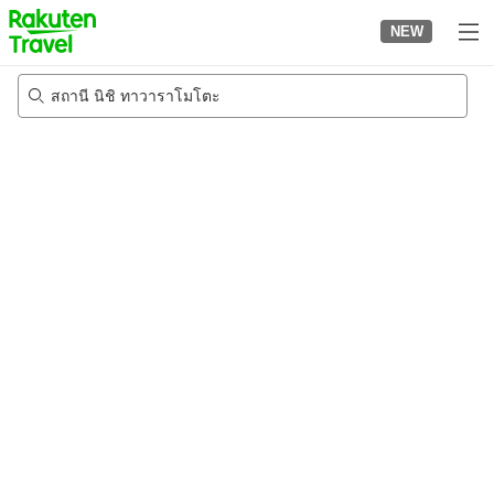
to
NEW
top
page
สถานี นิชิ ทาวาราโมโตะ
20/8/2026
-
21/8/2026
2
คนต่อห้อง
•
1
ห้อง