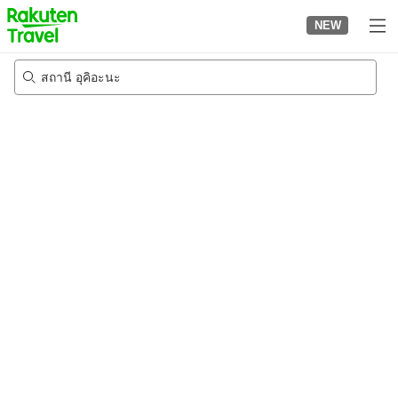
to
NEW
top
page
สถานี อุคิอะนะ
21/8/2026
-
22/8/2026
2
คนต่อห้อง
•
1
ห้อง